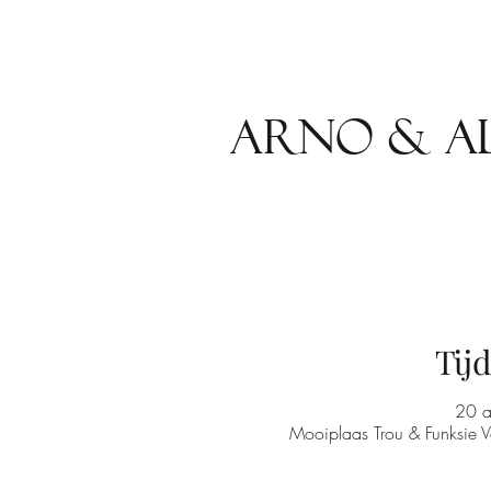
Arno & Al
Tijd
20 
Mooiplaas Trou & Funksie 